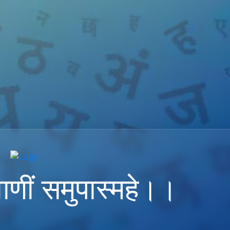
ाणीं समुपास्महे।।