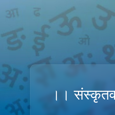
।। संस्कृतव