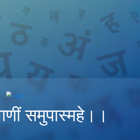
ाणीं समुपास्महे।।