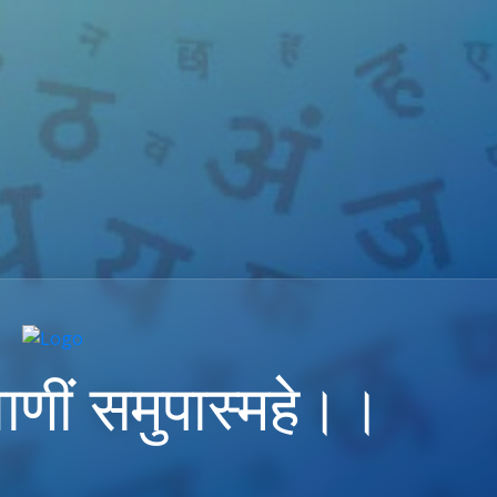
ाणीं समुपास्महे।।