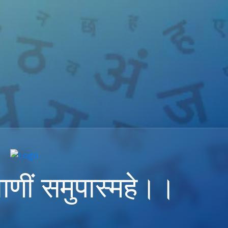
ाणीं समुपास्महे।।