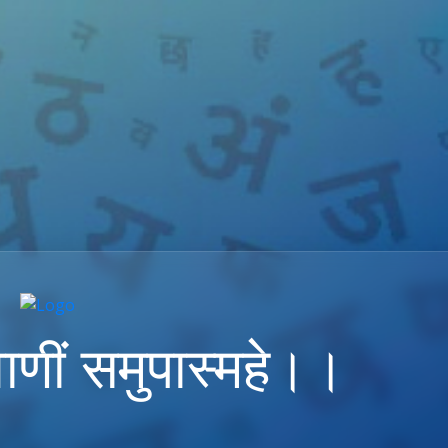
ाणीं समुपास्महे।।